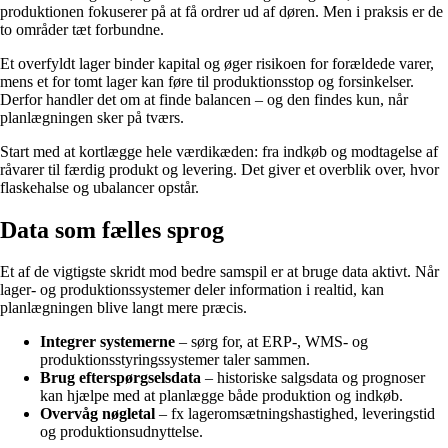
produktionen fokuserer på at få ordrer ud af døren. Men i praksis er de
to områder tæt forbundne.
Et overfyldt lager binder kapital og øger risikoen for forældede varer,
mens et for tomt lager kan føre til produktionsstop og forsinkelser.
Derfor handler det om at finde balancen – og den findes kun, når
planlægningen sker på tværs.
Start med at kortlægge hele værdikæden: fra indkøb og modtagelse af
råvarer til færdig produkt og levering. Det giver et overblik over, hvor
flaskehalse og ubalancer opstår.
Data som fælles sprog
Et af de vigtigste skridt mod bedre samspil er at bruge data aktivt. Når
lager- og produktionssystemer deler information i realtid, kan
planlægningen blive langt mere præcis.
Integrer systemerne
– sørg for, at ERP-, WMS- og
produktionsstyringssystemer taler sammen.
Brug efterspørgselsdata
– historiske salgsdata og prognoser
kan hjælpe med at planlægge både produktion og indkøb.
Overvåg nøgletal
– fx lageromsætningshastighed, leveringstid
og produktionsudnyttelse.