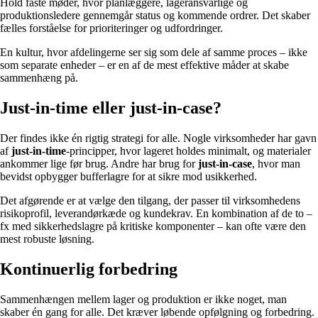
Hold faste møder, hvor planlæggere, lageransvarlige og
produktionsledere gennemgår status og kommende ordrer. Det skaber
fælles forståelse for prioriteringer og udfordringer.
En kultur, hvor afdelingerne ser sig som dele af samme proces – ikke
som separate enheder – er en af de mest effektive måder at skabe
sammenhæng på.
Just-in-time eller just-in-case?
Der findes ikke én rigtig strategi for alle. Nogle virksomheder har gavn
af
just-in-time
-principper, hvor lageret holdes minimalt, og materialer
ankommer lige før brug. Andre har brug for
just-in-case
, hvor man
bevidst opbygger bufferlagre for at sikre mod usikkerhed.
Det afgørende er at vælge den tilgang, der passer til virksomhedens
risikoprofil, leverandørkæde og kundekrav. En kombination af de to –
fx med sikkerhedslagre på kritiske komponenter – kan ofte være den
mest robuste løsning.
Kontinuerlig forbedring
Sammenhængen mellem lager og produktion er ikke noget, man
skaber én gang for alle. Det kræver løbende opfølgning og forbedring.