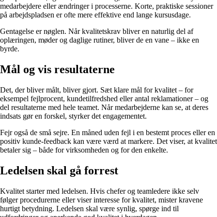
medarbejdere eller ændringer i processerne. Korte, praktiske sessioner
på arbejdspladsen er ofte mere effektive end lange kursusdage.
Gentagelse er nøglen. Når kvalitetskrav bliver en naturlig del af
oplæringen, møder og daglige rutiner, bliver de en vane – ikke en
byrde.
Mål og vis resultaterne
Det, der bliver målt, bliver gjort. Sæt klare mål for kvalitet – for
eksempel fejlprocent, kundetilfredshed eller antal reklamationer – og
del resultaterne med hele teamet. Når medarbejderne kan se, at deres
indsats gør en forskel, styrker det engagementet.
Fejr også de små sejre. En måned uden fejl i en bestemt proces eller en
positiv kunde-feedback kan være værd at markere. Det viser, at kvalitet
betaler sig – både for virksomheden og for den enkelte.
Ledelsen skal gå forrest
Kvalitet starter med ledelsen. Hvis chefer og teamledere ikke selv
følger procedurerne eller viser interesse for kvalitet, mister kravene
hurtigt betydning. Ledelsen skal være synlig, spørge ind til