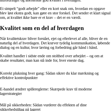
udfordringer og anerkende god kvalitet i hverdagen.
Et simpelt “godt arbejde” eller en kort snak om, hvordan en opgave
blev løst ekstra godt, kan gøre en stor forskel. Det sender et klart signal
om, at kvalitet ikke bare er et krav – det er en værdi.
Kvalitet som en del af hverdagen
Når kvalitetskrav bliver forstået, ejet og efterlevet af alle, bliver de en
naturlig del af hverdagen. Det kræver tydelig kommunikation, løbende
dialog og en kultur, hvor læring og forbedring går hånd i hånd.
Kvalitet handler i sidste ende om stolthed over arbejdet – og om at
skabe resultater, man kan stå inde for, hver eneste dag.
Korrekt plukning hver gang: Sådan sikrer du klar mærkning og
effektive kontrolpunkter
E-handel ændrer spillereglerne: Skærpede krav til moderne
lagerstrategier
Mål på sikkerheden: Sådan vurderer du effekten af dine
sikkerhedstiltag på lageret