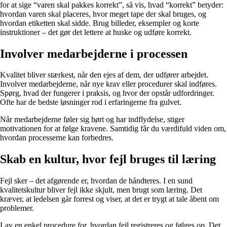
for at sige “varen skal pakkes korrekt”, så vis, hvad “korrekt” betyder:
hvordan varen skal placeres, hvor meget tape der skal bruges, og
hvordan etiketten skal sidde. Brug billeder, eksempler og korte
instruktioner – det gør det lettere at huske og udføre korrekt.
Involver medarbejderne i processen
Kvalitet bliver stærkest, når den ejes af dem, der udfører arbejdet.
Involver medarbejderne, når nye krav eller procedurer skal indføres.
Spørg, hvad der fungerer i praksis, og hvor der opstår udfordringer.
Ofte har de bedste løsninger rod i erfaringerne fra gulvet.
Når medarbejderne føler sig hørt og har indflydelse, stiger
motivationen for at følge kravene. Samtidig får du værdifuld viden om,
hvordan processerne kan forbedres.
Skab en kultur, hvor fejl bruges til læring
Fejl sker – det afgørende er, hvordan de håndteres. I en sund
kvalitetskultur bliver fejl ikke skjult, men brugt som læring. Det
kræver, at ledelsen går forrest og viser, at det er trygt at tale åbent om
problemer.
Lav en enkel procedure for, hvordan fejl registreres og følges op. Det