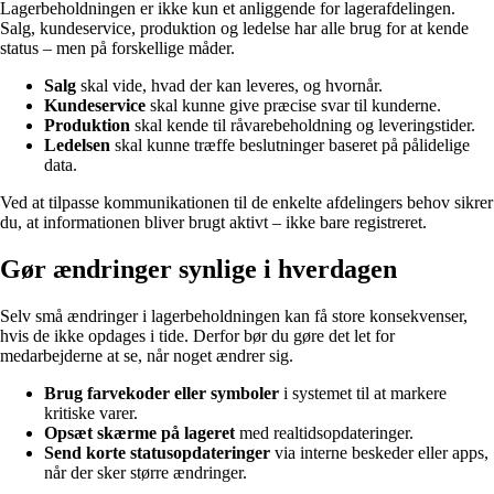
Lagerbeholdningen er ikke kun et anliggende for lagerafdelingen.
Salg, kundeservice, produktion og ledelse har alle brug for at kende
status – men på forskellige måder.
Salg
skal vide, hvad der kan leveres, og hvornår.
Kundeservice
skal kunne give præcise svar til kunderne.
Produktion
skal kende til råvarebeholdning og leveringstider.
Ledelsen
skal kunne træffe beslutninger baseret på pålidelige
data.
Ved at tilpasse kommunikationen til de enkelte afdelingers behov sikrer
du, at informationen bliver brugt aktivt – ikke bare registreret.
Gør ændringer synlige i hverdagen
Selv små ændringer i lagerbeholdningen kan få store konsekvenser,
hvis de ikke opdages i tide. Derfor bør du gøre det let for
medarbejderne at se, når noget ændrer sig.
Brug farvekoder eller symboler
i systemet til at markere
kritiske varer.
Opsæt skærme på lageret
med realtidsopdateringer.
Send korte statusopdateringer
via interne beskeder eller apps,
når der sker større ændringer.