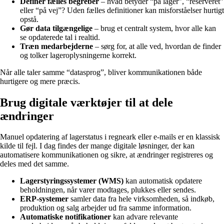
Definér fælles begreber
– hvad betyder “på lager”, “reserveret”
eller “på vej”? Uden fælles definitioner kan misforståelser hurtigt
opstå.
Gør data tilgængelige
– brug et centralt system, hvor alle kan
se opdaterede tal i realtid.
Træn medarbejderne
– sørg for, at alle ved, hvordan de finder
og tolker lageroplysningerne korrekt.
Når alle taler samme “datasprog”, bliver kommunikationen både
hurtigere og mere præcis.
Brug digitale værktøjer til at dele
ændringer
Manuel opdatering af lagerstatus i regneark eller e-mails er en klassisk
kilde til fejl. I dag findes der mange digitale løsninger, der kan
automatisere kommunikationen og sikre, at ændringer registreres og
deles med det samme.
Lagerstyringssystemer (WMS)
kan automatisk opdatere
beholdningen, når varer modtages, plukkes eller sendes.
ERP-systemer
samler data fra hele virksomheden, så indkøb,
produktion og salg arbejder ud fra samme information.
Automatiske notifikationer
kan advare relevante