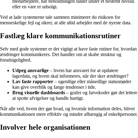
medarbejdere, når beholdningen falder under et bestemt niveau
eller en vare er udsolgt.
Ved at lade systemerne tale sammen minimerer du risikoen for
menneskelige fejl og sikrer, at alle altid arbejder med de nyeste data.
Fastlæg klare kommunikationsrutiner
Selv med gode systemer er det vigtigt at have faste rutiner for, hvordan
ændringer kommunikeres. Det handler om at skabe struktur og
forudsigelighed.
Udpeg ansvarlige
– hvem har ansvaret for at opdatere
lagerdata, og hvem skal informeres, når der sker ændringer?
Lav faste rapporter
– ugentlige eller månedlige statusmøder
kan give overblik og fange tendenser i tide.
Brug visuelle dashboards
– grafer og farvekoder gør det lettere
at spotte afvigelser og handle hurtigt.
Når alle ved, hvem der gør hvad, og hvornår information deles, bliver
kommunikationen mere effektiv og mindre afhængig af enkeltpersoner.
Involver hele organisationen