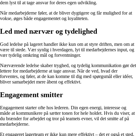
dem lyst til at tage ansvar for deres egen udvikling.
Når medarbejderne føler, at de bliver dygtigere og får mulighed for at
vokse, øges både engagementet og loyaliteten.
Led med nærvær og tydelighed
God ledelse på lageret handler ikke kun om at styre driften, men om at
være til stede. Vær synlig i hverdagen, lyt til medarbejdernes input, og
vær tydelig omkring mål og forventninger.
Nærværende ledelse skaber tryghed, og tydelig kommunikation gør det
lettere for medarbejderne at tage ansvar. Når de ved, hvad der
forventes, og føler, at de kan komme til dig med spørgsmål eller idéer,
bliver samarbejdet mere åbent og effektivt.
Engagement smitter
Engagement starter ofte hos lederen. Din egen energi, interesse og
måde at kommunikere på sætter tonen for hele holdet. Hvis du viser, at
du brænder for arbejdet og tror på teamets evner, vil det smitte af på
medarbejderne.
Et engageret lagerteam er ikke kun mere effektivt – det er også et sted,