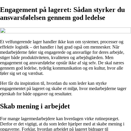
Engagement på lageret: Sådan styrker du
ansvarsfølelsen gennem god ledelse
Et velfungerende lager handler ikke kun om systemer, processer og
effektiv logistik – det handler i høj grad også om mennesker. Når
medarbejderne føler sig engagerede og ansvarlige for deres arbejde,
stiger både produktiviteten, kvaliteten og arbejdsglæden. Men
engagement og ansvarsfølelse opstår ikke af sig selv. De skal næres
gennem god ledelse, tydelig kommunikation og en kultur, hvor alle
føler sig set og værdsat.
Her får du inspiration til, hvordan du som leder kan styrke
engagementet på lageret og skabe et miljø, hvor medarbejderne tager
ejerskab for både opgaver og resultater.
Skab mening i arbejdet
For mange lagermedarbejdere kan hverdagen virke rutinepræget.
Derfor er det vigtigt, at du som leder hjælper med at skabe mening i
opgaverne. Forklar, hvordan arbejdet på lageret bidrager til