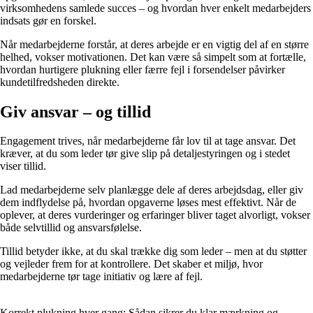
virksomhedens samlede succes – og hvordan hver enkelt medarbejders
indsats gør en forskel.
Når medarbejderne forstår, at deres arbejde er en vigtig del af en større
helhed, vokser motivationen. Det kan være så simpelt som at fortælle,
hvordan hurtigere plukning eller færre fejl i forsendelser påvirker
kundetilfredsheden direkte.
Giv ansvar – og tillid
Engagement trives, når medarbejderne får lov til at tage ansvar. Det
kræver, at du som leder tør give slip på detaljestyringen og i stedet
viser tillid.
Lad medarbejderne selv planlægge dele af deres arbejdsdag, eller giv
dem indflydelse på, hvordan opgaverne løses mest effektivt. Når de
oplever, at deres vurderinger og erfaringer bliver taget alvorligt, vokser
både selvtillid og ansvarsfølelse.
Tillid betyder ikke, at du skal trække dig som leder – men at du støtter
og vejleder frem for at kontrollere. Det skaber et miljø, hvor
medarbejderne tør tage initiativ og lære af fejl.
Korrekt plukning hver gang: Sådan sikrer du klar mærkning og